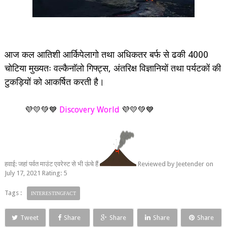
आज कल आतिशी आर्किपेलागो तथा अधिकतर बर्फ से ढकी 4000
चोटिया मुख्यतः वल्कैनाॅलो गिफ्ट्स, अंतरिक्ष विज्ञानियों तथा पर्यटकों की
टुकड़ियों को आकर्षित करती है।
💜💛💚💙
Discovery World
💜💛💚💙
हवाई: जहां पर्वत माउंट एवरेस्ट से भी ऊंचे हैं
Reviewed by
Jeetender
on
July 17, 2021
Rating:
5
Tags :
INTERESTINGFACT
Tweet
Share
Share
Share
Share