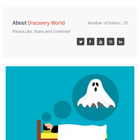
About
Discovery World
Number of Entries :
35
Please Like, Share and Comment