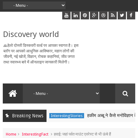
Discovery world
🙏हेलो दोस्तों डिस्कवरी वर्ल्ड पर आपका स्वागत है। इस
ब्लॉग पर आपको आधुनिक आविष्कार, महान लोगों की
जीवनी, नई खोजें, विज्ञान, रोचक कहानियां, जीव जगत
तथा स्वास्थ्य बारे में ऑनलाइन जानकारी मिलेगी।
हकीम अब्बू ने कैसे मनोविज्ञान के द्व
Breaking News
InterestingStories
Home
InterestingFact
हवाई: जहां पर्वत माउंट एवरेस्ट से भी ऊंचे हैं