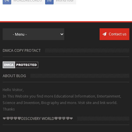
WORLDRECORDS
WorldTour
Contact us
DMCA COPY PROTACT
ABOUT BLOG
Hello Visitor,
In This Website you find more Educational Information, Entertainment,
Science and Invention, Biography and more. Visit site and link world.
Thanks
❤💜💛💚💙DISCOVERY WORLD💙💚💛💜❤