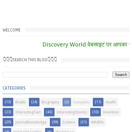
WELCOME
Discovery World वेबसाइट पर आपका स्वागत
👇👇👇SEARCH THIS BLOG👇👇👇
CATEGORIES
(13)
(24)
(2)
(11)
Bhakti
Biography
Funnyjoks
Health
(23)
(43)
(10)
InterestingFact
InterestingStories
Invention
(20)
(38)
(21)
JournalKnowledge
Science
Wildlife
(4)
(6)